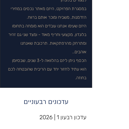
למגורים בלונדון
במסגרת הפרויקט, היזם מאתר נכסים במחירי
הזדמנות, משביח ומוכר אותם ברווח.
היזם שעימו אנחנו עובדים הוא מומחה בתחומו
בלונדון, מקצועי וחריף מאוד - ומצד שני גם זהיר
ומתרחק מהרפתקאות. תרכובת שאנחנו
אוהבים..
הכסף ניתן ליזם בהלוואה ל-3 שנים, שבסיומן
הוא עתיד לחזור יחד עם הריבית שהובטחה לכם
בחוזה.
עדכונים רבעוניים