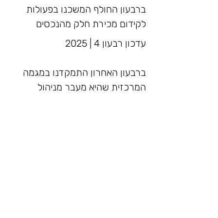
ברבעון החולף המשכנו בפעולות 
לקידום מכירת חלק מהנכסים 
מו"מ מתקדם ועל נכס נוסף ישנה 
התנהלות מתונה יותר. מצב זה 
ברבעון האחרון התמקדנו במגמה 
משקף את המורכבות של השוק 
המרכזית שהיא מעבר מניהול 
והקושי לממש נכסים  בתקופה זו 
תפעולי שוטף למיקוד בתהליכי 
מכירה אקטיביים. במסגרת זו 
הנכסים עברו הערכות שווי 
מנגד, גם ברבעון החולף, המשיך 
מעודכנות ששיקפו את פעולות 
צבר הפרויקטים לשמור על יציבות 
ההשבחה שבוצעו בהם, הוגדרו 
בהכנסות מהשכרה והדבר מאפשר 
לנו להמשיך להחזיק בנכסים תוך 
ציפייה להפשרה והתעוררות של 